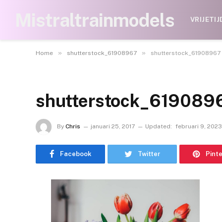
Mistraltrainmodels
VRIJETIJ
»
»
Home
shutterstock_61908967
shutterstock_61908967
shutterstock_619089
By
Chris
januari 25, 2017
Updated:
februari 9, 2023
Facebook
Twitter
Pint