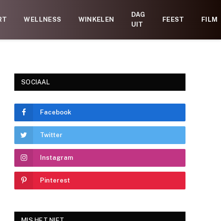
DAG
RT
WELLNESS
WINKELEN
FEEST
FILM
UIT
SOCIAAL
Facebook
Twitter
Instagram
Pinterest
MIS HET NIET