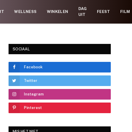
DAG
RT
WELLNESS
WINKELEN
FEEST
FILM
UIT
SOCIAAL
Facebook
Twitter
Instagram
Pinterest
MIS HET NIET