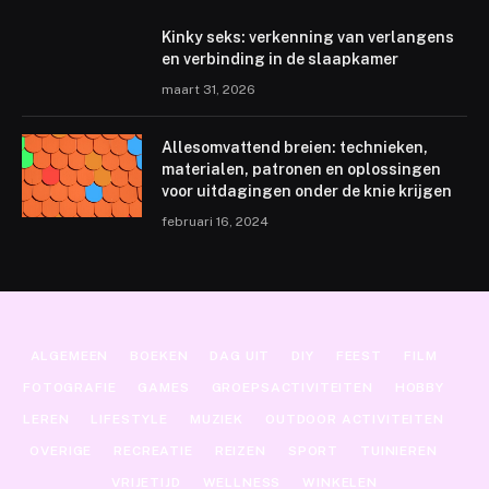
Kinky seks: verkenning van verlangens
en verbinding in de slaapkamer
maart 31, 2026
Allesomvattend breien: technieken,
materialen, patronen en oplossingen
voor uitdagingen onder de knie krijgen
februari 16, 2024
ALGEMEEN
BOEKEN
DAG UIT
DIY
FEEST
FILM
FOTOGRAFIE
GAMES
GROEPSACTIVITEITEN
HOBBY
LEREN
LIFESTYLE
MUZIEK
OUTDOOR ACTIVITEITEN
OVERIGE
RECREATIE
REIZEN
SPORT
TUINIEREN
VRIJETIJD
WELLNESS
WINKELEN