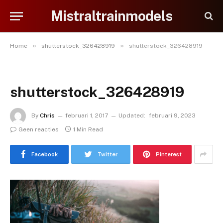
Mistraltrainmodels
»
»
Home
shutterstock_326428919
shutterstock_326428919
shutterstock_326428919
By
Chris
februari 1, 2017
Updated:
februari 9, 2023
Geen reacties
1 Min Read
Facebook
Twitter
Pinterest